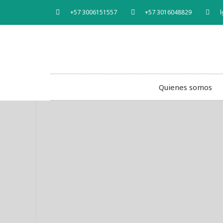
+57 3006151557
+57 3016048829
l
Quienes somos